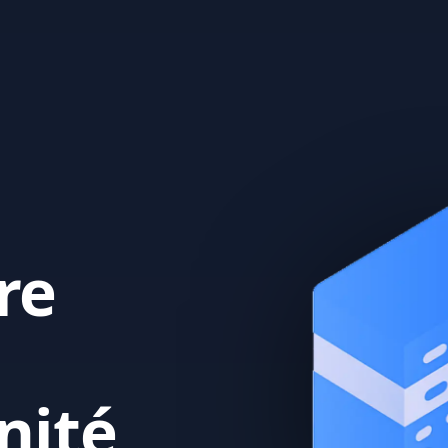
re
nité